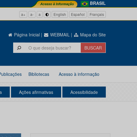
BRASIL
a+
a-
a
English
Español
Français
Página Inicial
|
WEBMAIL
|
Mapa do Site
Publicações
Bibliotecas
Acesso à informação
a
Ações afirmativas
Acessibilidade