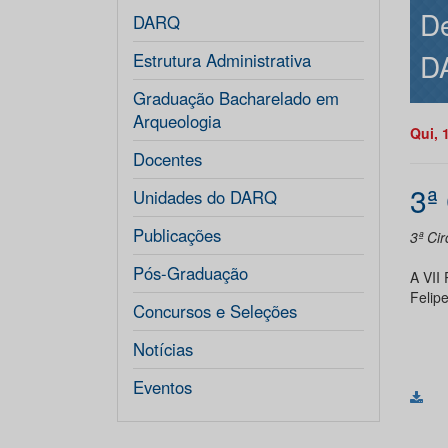
De
DARQ
D
Estrutura Administrativa
Graduação Bacharelado em
Arqueologia
Qui, 
Docentes
3ª
Unidades do DARQ
Publicações
3ª Ci
Pós-Graduação
A VII
Felipe
Concursos e Seleções
Notícias
Eventos