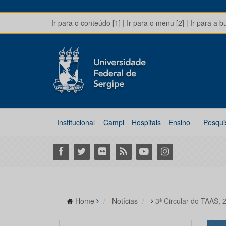
Ir para o conteúdo [1]
|
Ir para o menu [2]
|
Ir para a b
Institucional
Campi
Hospitais
Ensino
Pesqui
Facebook
Twitter
Flickr
RSS
Youtube
Instagram
Home
Notícias
3ª Circular do TAAS, 