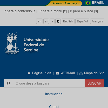
BRASIL
Ir para o conteúdo [1]
|
Ir para o menu [2]
|
Ir para a busca [3]
a+
a-
a
English
Español
Français
Página Inicial
|
WEBMAIL
|
Mapa do Site
Institucional
Campi