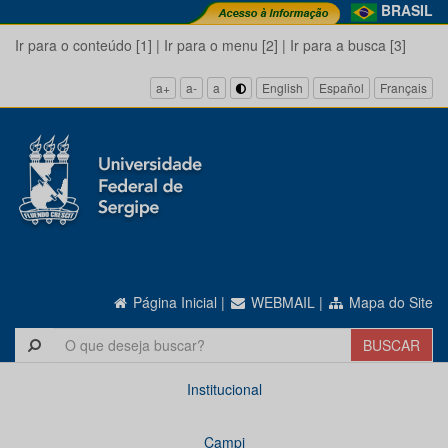
BRASIL
Ir para o conteúdo [1]
|
Ir para o menu [2]
|
Ir para a busca [3]
a+
a-
a
English
Español
Français
Página Inicial
|
WEBMAIL
|
Mapa do Site
Institucional
Campi