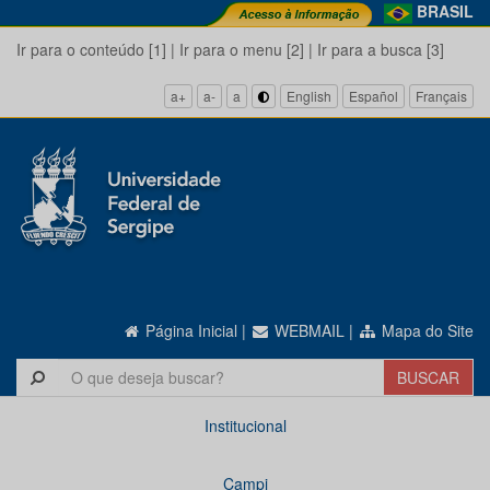
BRASIL
Ir para o conteúdo [1]
|
Ir para o menu [2]
|
Ir para a busca [3]
a+
a-
a
English
Español
Français
Página Inicial
|
WEBMAIL
|
Mapa do Site
Institucional
Campi