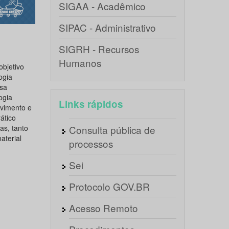
SIGAA - Acadêmico
SIPAC - Administrativo
SIGRH - Recursos
Humanos
bjetivo
ogia
sa
ogia
Links rápidos
lvimento e
ático
as, tanto
Consulta pública de
terial
processos
Sei
Protocolo GOV.BR
Acesso Remoto