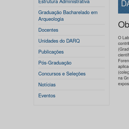
D
Estrutura Administrativa
Graduação Bacharelado em
Arqueologia
Ob
Docentes
O Lab
Unidades do DARQ
contr
(Grad
Publicações
cient
Foren
Pós-Graduação
aplica
(coleç
Concursos e Seleções
na Gr
expos
Notícias
Eventos