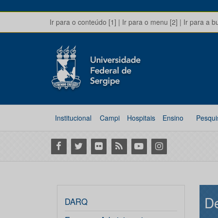
Ir para o conteúdo [1]
|
Ir para o menu [2]
|
Ir para a b
Institucional
Campi
Hospitais
Ensino
Pesqui
Facebook
Twitter
Flickr
RSS
Youtube
Instagram
De
DARQ