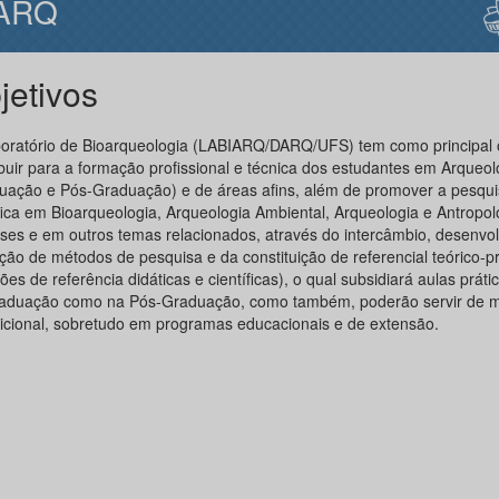
ARQ
jetivos
oratório de Bioarqueologia (LABIARQ/DARQ/UFS) tem como principal o
ibuir para a formação profissional e técnica dos estudantes em Arqueol
uação e Pós-Graduação) e de áreas afins, além de promover a pesqui
ífica em Bioarqueologia, Arqueologia Ambiental, Arqueologia e Antropol
ses e em outros temas relacionados, através do intercâmbio, desenvo
ção de métodos de pesquisa e da constituição de referencial teórico-pr
ões de referência didáticas e científicas), o qual subsidiará aulas prátic
aduação como na Pós-Graduação, como também, poderão servir de ma
icional, sobretudo em programas educacionais e de extensão.