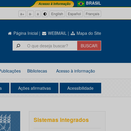
BRASIL
a+
a-
a
English
Español
Français
Página Inicial
|
WEBMAIL
|
Mapa do Site
Publicações
Bibliotecas
Acesso à informação
a
Ações afirmativas
Acessibilidade
Sistemas integrados