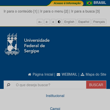
BRASIL
Ir para o conteúdo [1]
|
Ir para o menu [2]
|
Ir para a busca [3]
a+
a-
a
English
Español
Français
Página Inicial
|
WEBMAIL
|
Mapa do Site
Institucional
Campi