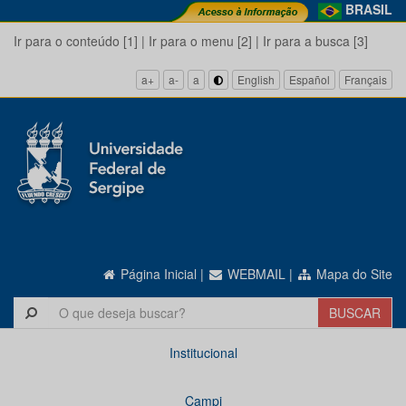
BRASIL
Ir para o conteúdo [1]
|
Ir para o menu [2]
|
Ir para a busca [3]
a+
a-
a
English
Español
Français
Página Inicial
|
WEBMAIL
|
Mapa do Site
Institucional
Campi