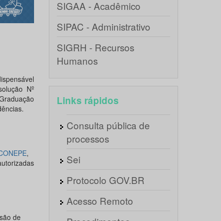
SIGAA - Acadêmico
SIPAC - Administrativo
SIGRH - Recursos
Humanos
dispensável
solução Nº
 Graduação
Links rápidos
dências.
Consulta pública de
processos
/CONEPE
,
Sei
autorizadas
Protocolo GOV.BR
Acesso Remoto
usão de