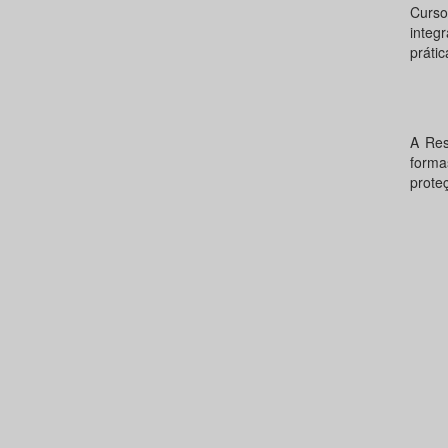
Curso 
integ
prátic
A Re
forma
prote