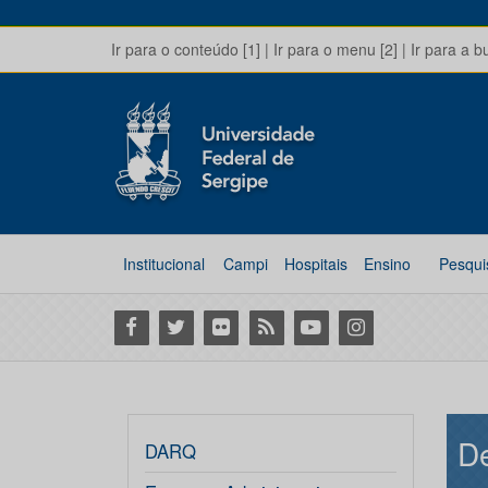
Ir para o conteúdo [1]
|
Ir para o menu [2]
|
Ir para a b
Institucional
Campi
Hospitais
Ensino
Pesqui
Facebook
Twitter
Flickr
RSS
Youtube
Instagram
De
DARQ