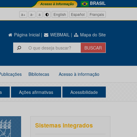
BRASIL
a+
a-
a
English
Español
Français
Página Inicial
|
WEBMAIL
|
Mapa do Site
Publicações
Bibliotecas
Acesso à informação
a
Ações afirmativas
Acessibilidade
Sistemas integrados