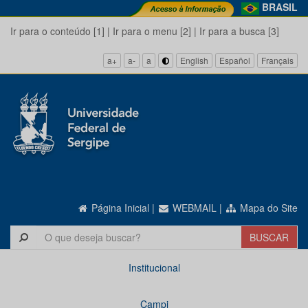
BRASIL
Ir para o conteúdo [1]
|
Ir para o menu [2]
|
Ir para a busca [3]
a+
a-
a
English
Español
Français
Página Inicial
|
WEBMAIL
|
Mapa do Site
Institucional
Campi